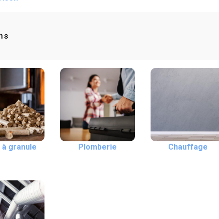
ns
 à granule
Plomberie
Chauffage