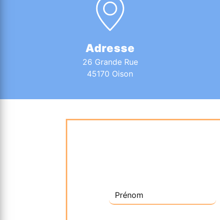
Adresse
26 Grande Rue
45170 Oison