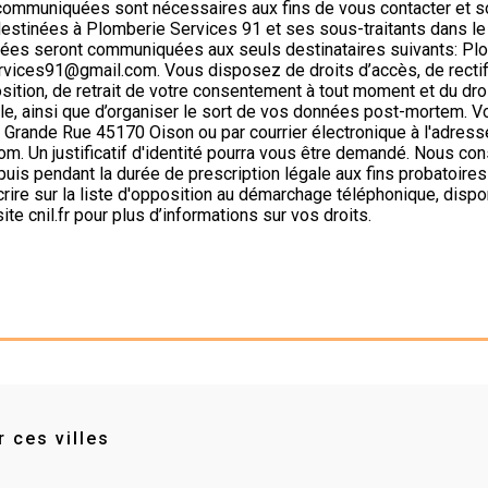
ommuniquées sont nécessaires aux fins de vous contacter et s
t destinées à Plomberie Services 91 et ses sous-traitants dans le
ées seront communiquées aux seuls destinataires suivants: Pl
ices91@gmail.com. Vous disposez de droits d’accès, de rectifi
position, de retrait de votre consentement à tout moment et du dro
ôle, ainsi que d’organiser le sort de vos données post-mortem. 
6 Grande Rue 45170 Oison ou par courrier électronique à l'adress
. Un justificatif d'identité pourra vous être demandé. Nous c
puis pendant la durée de prescription légale aux fins probatoire
crire sur la liste d'opposition au démarchage téléphonique, dispo
site cnil.fr pour plus d’informations sur vos droits.
 ces villes