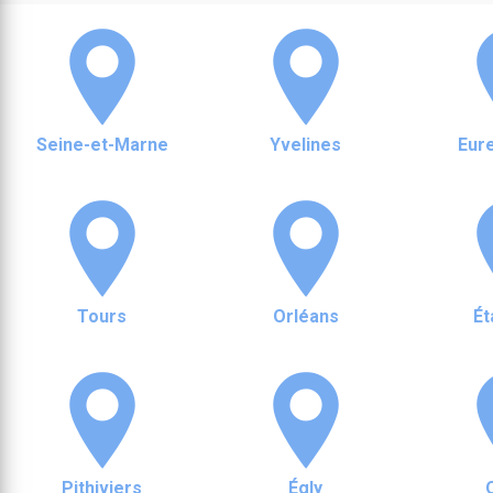
Seine-et-Marne
Yvelines
Eure
Tours
Orléans
É
Pithiviers
Égly