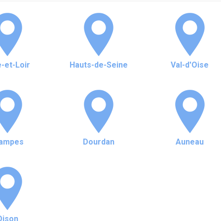
-et-Loir
Hauts-de-Seine
Val-d'Oise
tampes
Dourdan
Auneau
Oison