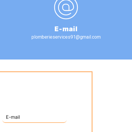
E-mail
plomberieservices91@gmail.com