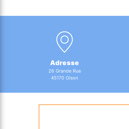
Adresse
26 Grande Rue
45170 Oison