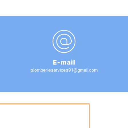
E-mail
plomberieservices91@gmail.com