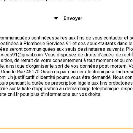
Envoyer
ommuniquées sont nécessaires aux fins de vous contacter et s
t destinées à Plomberie Services 91 et ses sous-traitants dans le
ées seront communiquées aux seuls destinataires suivants: Pl
ices91@gmail.com. Vous disposez de droits d’accès, de rectifi
position, de retrait de votre consentement à tout moment et du dro
ôle, ainsi que d’organiser le sort de vos données post-mortem. 
6 Grande Rue 45170 Oison ou par courrier électronique à l'adress
. Un justificatif d'identité pourra vous être demandé. Nous c
puis pendant la durée de prescription légale aux fins probatoire
crire sur la liste d'opposition au démarchage téléphonique, dispo
site cnil.fr pour plus d’informations sur vos droits.