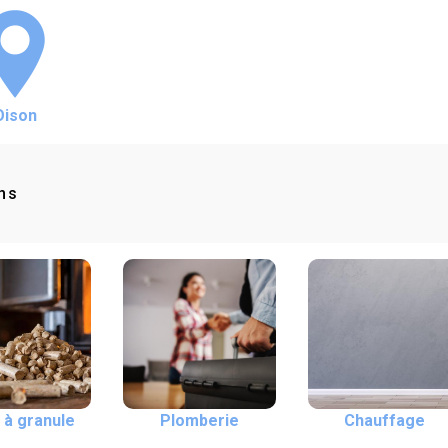
Oison
ns
 à granule
Plomberie
Chauffage