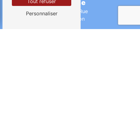
Tout refuser
Adresse
26 Grande Rue
Personnaliser
45170 Oison
Téléphone
06 33 82 30 23