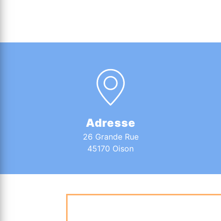
Adresse
26 Grande Rue
45170 Oison