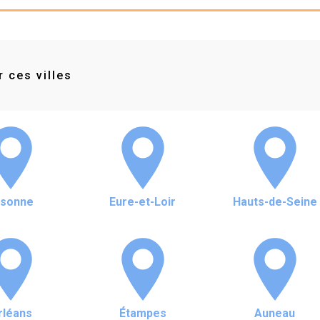
 ces villes
ssonne
Eure-et-Loir
Hauts-de-Seine
rléans
Étampes
Auneau