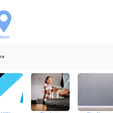
Oison
ns