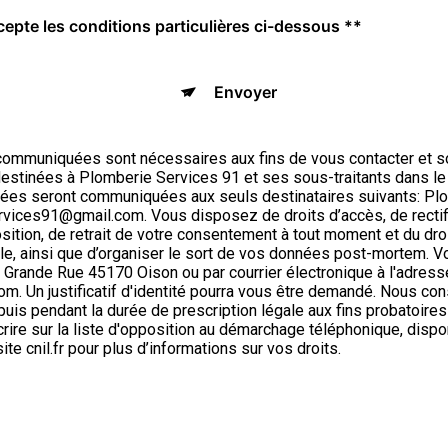
cepte les conditions particulières ci-dessous **
Envoyer
ommuniquées sont nécessaires aux fins de vous contacter et s
t destinées à Plomberie Services 91 et ses sous-traitants dans le
ées seront communiquées aux seuls destinataires suivants: Pl
ices91@gmail.com. Vous disposez de droits d’accès, de rectifi
position, de retrait de votre consentement à tout moment et du dro
ôle, ainsi que d’organiser le sort de vos données post-mortem. 
6 Grande Rue 45170 Oison ou par courrier électronique à l'adress
. Un justificatif d'identité pourra vous être demandé. Nous c
puis pendant la durée de prescription légale aux fins probatoire
crire sur la liste d'opposition au démarchage téléphonique, dispo
site cnil.fr pour plus d’informations sur vos droits.