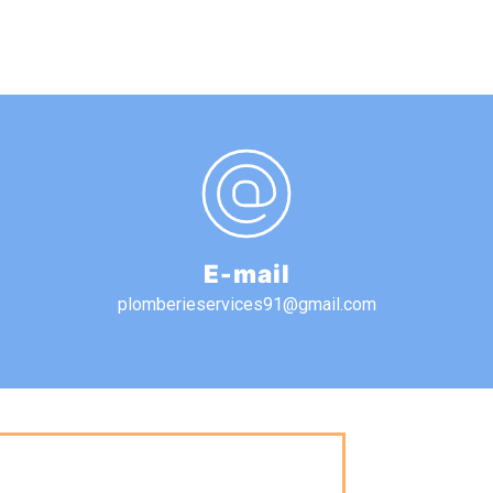
E-mail
plomberieservices91@gmail.com