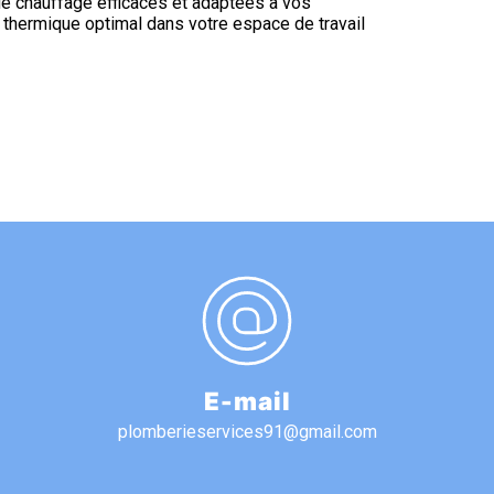
e chauffage efficaces et adaptées à vos
t thermique optimal dans votre espace de travail
E-mail
plomberieservices91@gmail.com