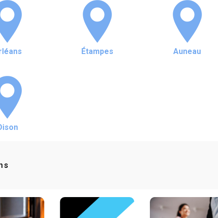
rléans
Étampes
Auneau
Oison
ns