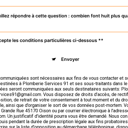
illez répondre à cette question : combien font huit plus qu
cepte les conditions particulières ci-dessous **
Envoyer
ommuniquées sont nécessaires aux fins de vous contacter et s
t destinées à Plomberie Services 91 et ses sous-traitants dans le
ées seront communiquées aux seuls destinataires suivants: Pl
ices91@gmail.com. Vous disposez de droits d’accès, de rectifi
position, de retrait de votre consentement à tout moment et du dro
ôle, ainsi que d’organiser le sort de vos données post-mortem. 
6 Grande Rue 45170 Oison ou par courrier électronique à l'adress
. Un justificatif d'identité pourra vous être demandé. Nous c
puis pendant la durée de prescription légale aux fins probatoire
crire sur la liste d'opposition au démarchage téléphonique, dispo