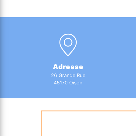
Adresse
26 Grande Rue
45170 Oison