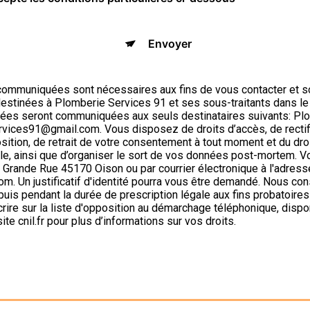
Envoyer
ommuniquées sont nécessaires aux fins de vous contacter et s
t destinées à Plomberie Services 91 et ses sous-traitants dans le
ées seront communiquées aux seuls destinataires suivants: Pl
ices91@gmail.com. Vous disposez de droits d’accès, de rectifi
position, de retrait de votre consentement à tout moment et du dro
ôle, ainsi que d’organiser le sort de vos données post-mortem. 
6 Grande Rue 45170 Oison ou par courrier électronique à l'adress
. Un justificatif d'identité pourra vous être demandé. Nous c
puis pendant la durée de prescription légale aux fins probatoire
crire sur la liste d'opposition au démarchage téléphonique, dispo
site cnil.fr pour plus d’informations sur vos droits.