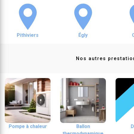
Pithiviers
Égly
Nos autres prestatio
Pompe à chaleur
Ballon
D
thermodynamique