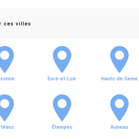
 ces villes
ssonne
Eure-et-Loir
Hauts-de-Seine
rléans
Étampes
Auneau