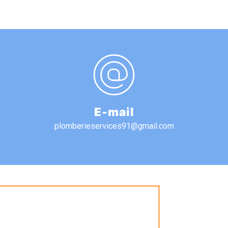
E-mail
plomberieservices91@gmail.com